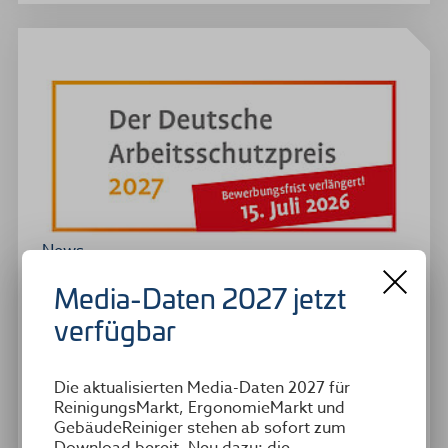
News
Media-Daten 2027 jetzt
29.06.2026
verfügbar
Bewerbungsfrist bis 15. Juli
verlängert
Die aktualisierten Media-Daten 2027 für
Unternehmen, Organisationen und engagierte
ReinigungsMarkt, ErgonomieMarkt und
Einzelpersonen erhalten mehr Zeit, ihre Ideen für
GebäudeReiniger stehen ab sofort zum
den Deutschen…
Download bereit. Neu dazu: die